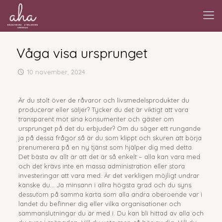
Våga visa ursprunget
10 november, 2024
Är du stolt över de råvaror och livsmedelsprodukter du
producerar eller säljer? Tycker du det är viktigt att vara
transparent mot sina konsumenter och gäster om
ursprunget på det du erbjuder? Om du säger ett rungande
ja på dessa frågor så är du som klippt och skuren att börja
prenumerera på en ny tjänst som hjälper dig med detta.
Det bästa av allt är att det är så enkelt – alla kan vara med
och det krävs inte en massa administration eller stora
investeringar att vara med. Är det verkligen möjligt undrar
kanske du… Ja minsann i allra högsta grad och du syns
dessutom på samma karta som alla andra oberoende var i
landet du befinner dig eller vilka organisationer och
sammanslutningar du är med i. Du kan bli hittad av alla och