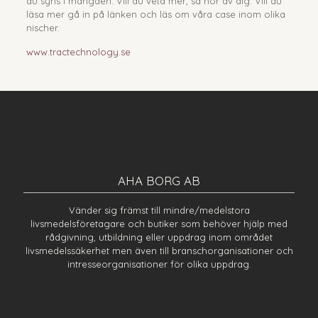
du syns i mängden. Vill du veta mer, så hör av dig. Vill du
läsa mer gå in på länken och läs om våra case inom olika
nischer.
www.tractechnology.se
AHA BORG AB
Vänder sig främst till mindre/medelstora
livsmedelsföretagare och butiker som behöver hjälp med
rådgivning, utbildning eller uppdrag inom området
livsmedelssäkerhet men även till branschorganisationer och
intresseorganisationer för olika uppdrag.