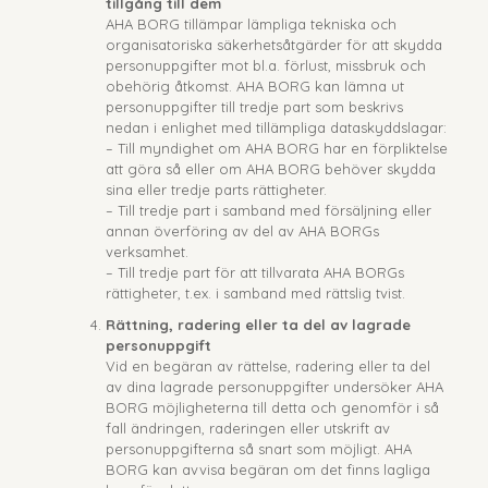
tillgång till dem
AHA BORG tillämpar lämpliga tekniska och
organisatoriska säkerhetsåtgärder för att skydda
personuppgifter mot bl.a. förlust, missbruk och
obehörig åtkomst. AHA BORG kan lämna ut
personuppgifter till tredje part som beskrivs
nedan i enlighet med tillämpliga dataskyddslagar:
– Till myndighet om AHA BORG har en förpliktelse
att göra så eller om AHA BORG behöver skydda
sina eller tredje parts rättigheter.
– Till tredje part i samband med försäljning eller
annan överföring av del av AHA BORGs
verksamhet.
– Till tredje part för att tillvarata AHA BORGs
rättigheter, t.ex. i samband med rättslig tvist.
Rättning, radering eller ta del av lagrade
personuppgift
Vid en begäran av rättelse, radering eller ta del
av dina lagrade personuppgifter undersöker AHA
BORG möjligheterna till detta och genomför i så
fall ändringen, raderingen eller utskrift av
personuppgifterna så snart som möjligt. AHA
BORG kan avvisa begäran om det finns lagliga