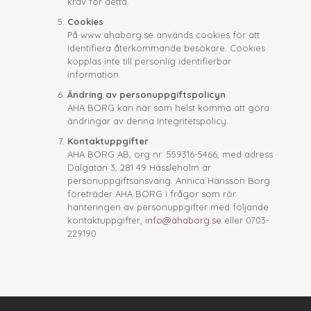
krav för detta.
Cookies
På www.ahaborg.se används cookies för att
identifiera återkommande besökare. Cookies
kopplas inte till personlig identifierbar
information.
Ändring av personuppgiftspolicyn
AHA BORG kan när som helst komma att göra
ändringar av denna Integritetspolicy.
Kontaktuppgifter
AHA BORG AB, org nr: 559316-5466, med adress
Dalgatan 3, 281 49 Hässleholm är
personuppgiftsansvarig. Annica Hansson Borg
företräder AHA BORG i frågor som rör
hanteringen av personuppgifter med följande
kontaktuppgifter,
info@ahaborg.se
eller 0703-
229190