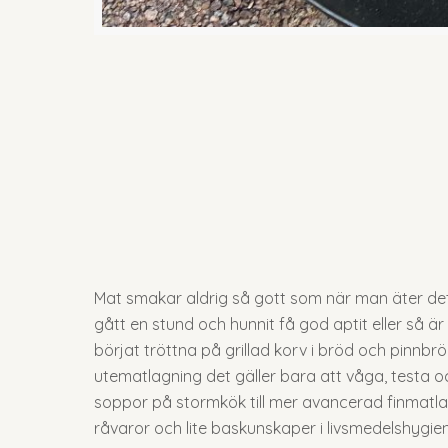
Mat smakar aldrig så gott som när man äter det
gått en stund och hunnit få god aptit eller så ä
börjat tröttna på grillad korv i bröd och pinnbrö
utematlagning det gäller bara att våga, testa och 
soppor på stormkök till mer avancerad finmatla
råvaror och lite baskunskaper i livsmedelshygien.