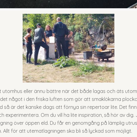
 utomhus eller ännu bättre när det både lagas och äts utomh
r det något i den friska luften som gör att smaklökarna plock
d så är det kanske dags att förnya sin repertoar lite. Det fin
experimentera. Om du vill ha lite inspiration, så hör av dig. Ja
gning över öppen eld. Du får en genomgång på lämplig utrust
 Allt för att utematlagningen ska bli så lyckad som möjligt.