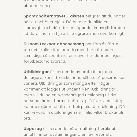
abonnemang.
Spontanalternativet – akuten
betyder att du ringer
när du behöver hjälp. Då betalar du alltid en
startavgift och därefter en löpande timavgift för den
tid du vill ha min hjälp. Lite dyrare, men överkomligt.
Du som tecknar abonnemang
har förstås förtur
om det skulle köra ihop sig med flera ärenden
samtidigt, så spontanalternativet har därmed ingen
förutbestämd svarstid.
Utbildningar
är beroende av omfattning, antal
deltagare, kurstid, önskat innehåll etc så priserna kan
variera. Utbildningar som många efterfrågar
kommer att läggas ut under fliken ”Utbildningar”,
men vill du ha en skräddarsydd utbildning till din
personal är det bara att höra sig så fixar vi det. Jag
kommer gärna ut till er arbetsplats för utbildning. Då
kan vi väva in utbildningen i er miljö vilket brukar bli
bra.
Uppdrag
är beroende på omfattning, beräknat
antal timmar, avstämningsmöten, ev resor etc.