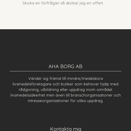
Skicka en förfrågan så skickar jag en offert.
AHA BORG AB
Vänder sig främst till mindre/medelstora
livsmedelsföretagare och butiker som behöver hjälp med
rådgivning, utbildning eller uppdrag inom området
livsmedelssäkerhet men även till branschorganisationer och
intresseorganisationer för olika uppdrag.
Kontakta mig