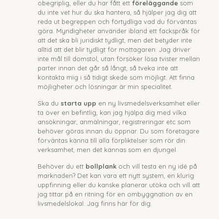
obegriplig, eller du har fått ett
föreläggande
som
du inte vet hur du ska hantera, så hjälper jag dig att
reda ut begreppen och förtydliga vad du förväntas
göra. Myndigheter använder ibland ett fackspråk för
att det ska bli juridiskt tydligt, men det betyder inte
alltid att det blir tydligt för mottagaren. Jag driver
inte mål till domstol, utan försöker lösa tvister mellan
parter innan det går så långt, så tveka inte att
kontakta mig i så tidigt skede som möjligt. Att finna
möjligheter och lösningar är min specialitet.
Ska du
starta upp
en ny livsmedelsverksamhet eller
ta över en befintlig, kan jag hjälpa dig med vilka
ansökningar, anmälningar, registreringar etc som
behöver göras innan du öppnar. Du som företagare
förväntas känna till alla förpliktelser som rör din
verksamhet, men det kännas som en djungel.
Behöver du ett
bollplank
och vill testa en ny idé på
marknaden? Det kan vara ett nytt system, en klurig
uppfinning eller du kanske planerar utöka och vill att
jag tittar på en ritning för en ombyggnation av en
livsmedelslokal. Jag finns här för dig.