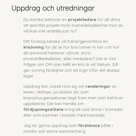
Uppdrag och utredningar
Du kanske behöver en
projektledare
för att driva
ett specifikt projekt inom livsmedelssäkerhet men du
vill/kan inte anställa just nu?
Ditt företag kanske vill träna/genomföra en
krisövning
för att se hur bra rutiner ni har och hur
din personal hanterar utbrott, stora
produktåterkallelser, eller mediadrev? Det är inte
frågan om OM utan NÄR en kris är ett faktum. Då
ger övning färdighet och ett lugn inför det skarpa
läget.
Uppdrag kan också röra sig om
revideringar
av
texter, riktlinjer, produkter etc som
branschorganisationer tagit fram men som behöver
uppdateras. Det kan handla om
fördjupningsarbete
kring ett visst ämne i livsmedel
eller som kommer i kontakt med livsmedel.
Jag tar gärna uppdrag som
föreläsare
både i
mindre och större sammanhang.