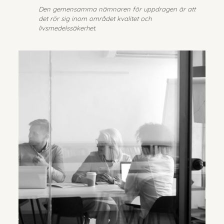
Den gemensamma nämnaren för uppdragen är att
det rör sig inom området kvalitet och
livsmedelssäkerhet.