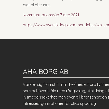
digital eller inte;
Kommunikationsråd 7 dec 2021
https://www.svenskdagligvaruhandel.se/wp-co
AHA BORG AB
Vänder sig främst till mindre/medelstora livsme
som behöver hjälp med rådgivning, utbildning 
livsmedelssäkerhet men även till branschorgani
intresseorganisationer för olika uppdrag.