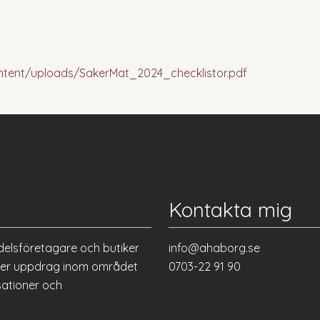
ntent/uploads/SakerMat_2024_checklistor.pdf
Kontakta mig
delsföretagare och butiker
info@ahaborg.se
eller uppdrag inom området
0703-22 91 90
sationer och