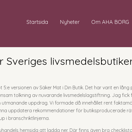
Startsida
Nyheter
Om AHA BORG
r Sveriges livsmedelsbutiker
5:e versionen av Säker Mat i Din Butik. Det har varit en lång 
am tolkning av nuvarande livsmedelslagstiftning. Jag fick 
ch utmanande uppdrag. Vi formade då innehållet rent faktamäs
t kunna uppdatera rekommendationer för butiksproducerade rä
 i branschriktlinjerna.
varuhandels hemsida att ladda ner. Där finns även bra checkl