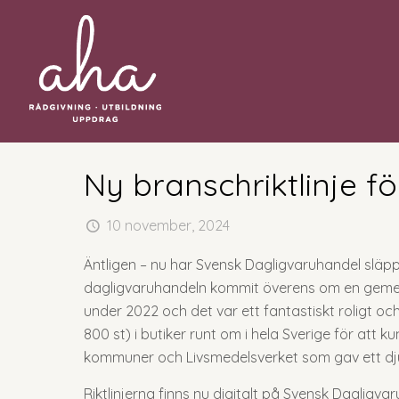
Ny branschriktlinje fö
10 november, 2024
Äntligen – nu har Svensk Dagligvaruhandel släppt 
dagligvaruhandeln kommit överens om en gemens
under 2022 och det var ett fantastiskt roligt o
800 st) i butiker runt om i hela Sverige för at
kommuner och Livsmedelsverket som gav ett djup
Riktlinjerna finns nu digitalt på Svensk Daglig