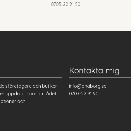
0703-22 91 90
Kontakta mig
delsföretagare och butiker
info@ahaborg.se
eller uppdrag inom området
0703-22 91 90
sationer och