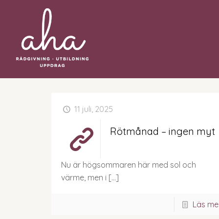
11 juli, 2025
Rötmånad – ingen myt
Nu är högsommaren här med sol och
värme, men i
[…]
Läs me