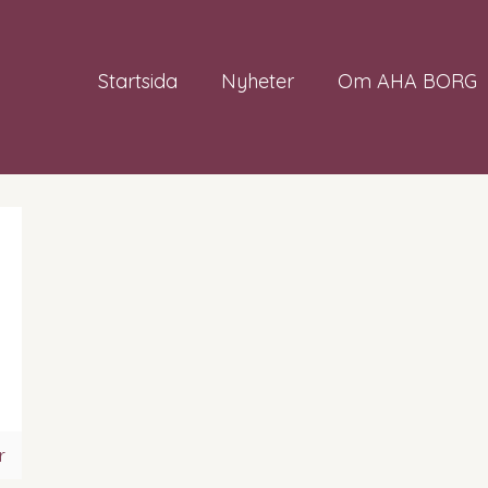
Startsida
Nyheter
Om AHA BORG
r